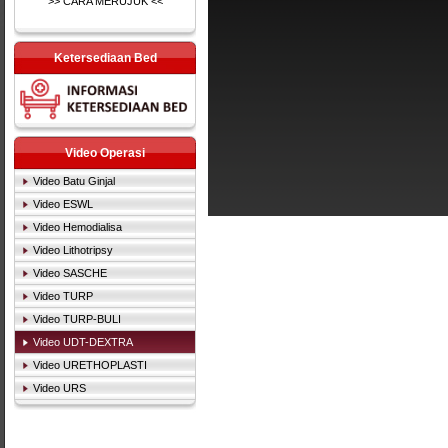
>> CARA MERUJUK <<
Ketersediaan Bed
Video Operasi
Video Batu Ginjal
Video ESWL
Video Hemodialisa
Video Lithotripsy
Video SASCHE
Video TURP
Video TURP-BULI
Video UDT-DEXTRA
Video URETHOPLASTI
Video URS