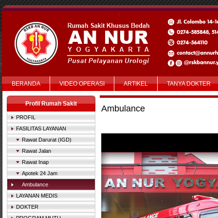
BERANDA
VIDEO OPERASI
ARTIKEL
TANYA DOKTER
Profil Rumah Sakit
Ambulance
PROFIL
FASILITAS LAYANAN
Rawat Darurat (IGD)
Rawat Jalan
Rawat Inap
Apotek 24 Jam
Ambulance
LAYANAN MEDIS
DOKTER