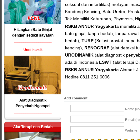
seksual dan infertilitas) melayani mas
Kandung Kencing, Batu Uretra, Prostat
Tak Memiliki Keturunan, Phymosis, Hi
RSKB ANNUR
Yogyakarta
memiliki a
Hilangkan Batu Ginjal
batu ginjal, tanpa bedah, tanpa rawat
dengan sedikit sayatan
bedah),
TURP
(Solusi prostat tanpa 
____________________
kencing),
RENOGRAF
(alat deteksi fu
Urodinamik
URODINAMIK
(alat diagnostik peny
ada di Indonesia
LSWT
(alat terapi Di
RSKB ANNUR Yogyakarta
Alamat: J
Hotline 0811 251 6006
Add comment
Alat Diagnostik
Penyebab Ngompol
Name (req
____________________
E-mail (re
Alat Terapi non-Bedah
Website