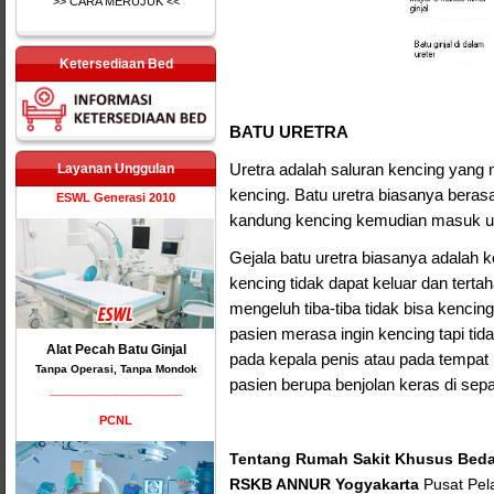
>> CARA MERUJUK <<
Ketersediaan Bed
BATU URETRA
Uretra adalah saluran kencing yan
Layanan Unggulan
kencing. Batu uretra biasanya berasal
ESWL Generasi 2010
kandung kencing kemudian masuk ur
Gejala batu uretra biasanya adalah ke
kencing tidak dapat keluar dan tert
mengeluh tiba-tiba tidak bisa kenci
pasien merasa ingin kencing tapi tid
Alat Pecah Batu Ginjal
pada kepala penis atau pada tempat 
Tanpa Operasi, Tanpa Mondok
pasien berupa benjolan keras di sepa
____________________
PCNL
Tentang Rumah Sakit Khusus Bed
RSKB ANNUR
Yogyakarta
Pusat Pela